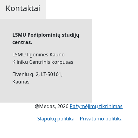
Kontaktai
LSMU Podiplominių studijų
centras.
LSMU ligoninės Kauno
Klinikų Centrinis korpusas
Eivenių g. 2, LT-50161,
Kaunas
@Medas, 2026
Pažymėjimų tikrinimas
Slapukų politika
|
Privatumo politika