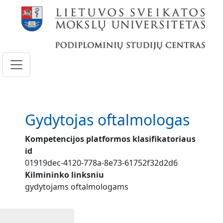
Pereiti į pagrindinį turinį
Gydytojas oftalmologas
Kompetencijos platformos klasifikatoriaus
id
01919dec-4120-778a-8e73-61752f32d2d6
Kilmininko linksniu
gydytojams oftalmologams