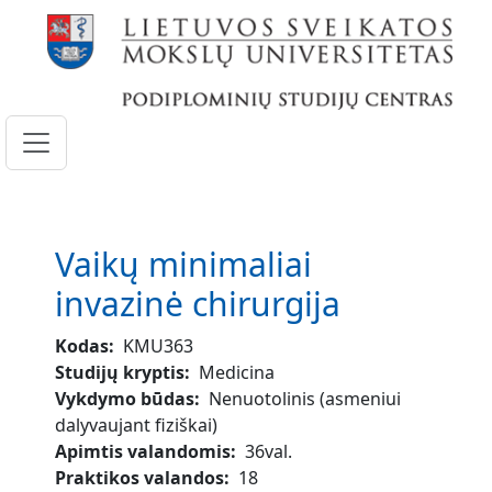
Pereiti į pagrindinį turinį
Vaikų minimaliai
invazinė chirurgija
Kodas
KMU363
Studijų kryptis
Medicina
Vykdymo būdas
Nenuotolinis (asmeniui
dalyvaujant fiziškai)
Apimtis valandomis
36val.
Praktikos valandos
18