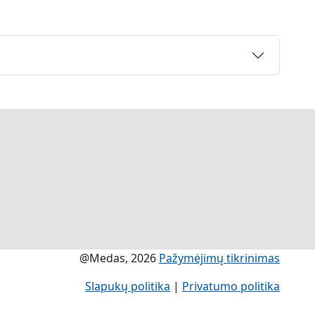
@Medas, 2026
Pažymėjimų tikrinimas
Slapukų politika
|
Privatumo politika