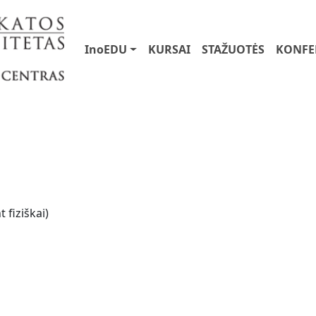
User account menu
Main navigation
InoEDU
KURSAI
STAŽUOTĖS
KONFE
 fiziškai)