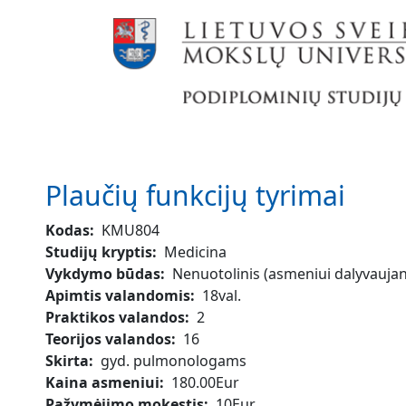
Pereiti į pagrindinį turinį
Plaučių funkcijų tyrimai
Kodas
KMU804
Studijų kryptis
Medicina
Vykdymo būdas
Nenuotolinis (asmeniui dalyvaujant
Apimtis valandomis
18val.
Praktikos valandos
2
Teorijos valandos
16
Skirta
gyd. pulmonologams
Kaina asmeniui
180.00Eur
Pažymėjimo mokestis
10Eur