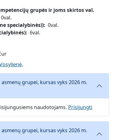
petencijų grupės ir joms skirtos val.
0val.
ne specialybinės))
0val.
cialybinės)
6val.
Eur
 Vosylienė,
i asmenų grupei, kursas vyks 2026 m.
 prisijungusiems naudotojams.
Prisijungti
i asmenų grupei, kursas vyks 2026 m.