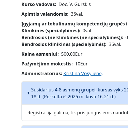
Kurso vadovas
Doc. V. Gurskis
Apimtis valandomis
36val.
Įgyjamų ar tobulinamų kompetencijų grupės ir 
Klinikinės (specialybinės)
0val.
Bendrosios (ne klinikinės (ne specialybinės))
0
Bendrosios klinikinės (specialybinės)
36val.
Kaina asmeniui
500.00Eur
Pažymėjimo mokestis
10Eur
Administratorius:
Kristina Vosylienė,
Susidarius 4-8 asmenų grupei, kursas vyks 2
18 d. (Perkelta iš 2026 m. kovo 16-21 d.)
Registracija galima, tik prisijungusiems naud