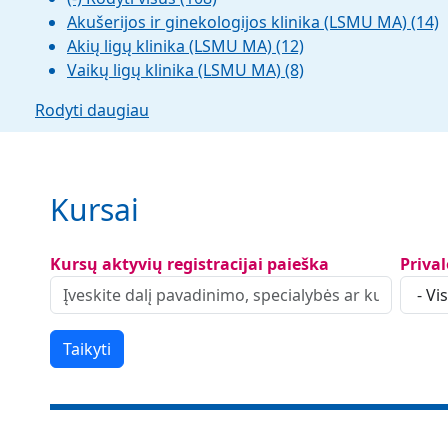
Akušerijos ir ginekologijos klinika (LSMU MA)
(14)
Akių ligų klinika (LSMU MA)
(12)
Vaikų ligų klinika (LSMU MA)
(8)
Rodyti daugiau
Kursai
Kursų aktyvių registracijai paieška
Priva