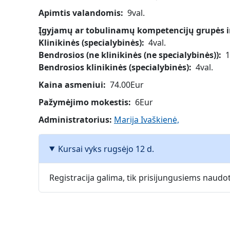
Apimtis valandomis
9val.
Įgyjamų ar tobulinamų kompetencijų grupės ir 
Klinikinės (specialybinės)
4val.
Bendrosios (ne klinikinės (ne specialybinės))
1
Bendrosios klinikinės (specialybinės)
4val.
Kaina asmeniui
74.00Eur
Pažymėjimo mokestis
6Eur
Administratorius:
Marija Ivaškienė,
Kursai vyks rugsėjo 12 d.
Registracija galima, tik prisijungusiems naud