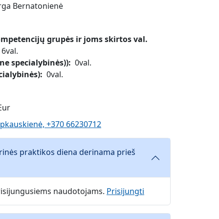
Jurga Bernatonienė
petencijų grupės ir joms skirtos val.
6val.
ne specialybinės))
0val.
cialybinės)
0val.
Eur
apkauskienė, +370 66230712
rinės praktikos diena derinama prieš
 prisijungusiems naudotojams.
Prisijungti