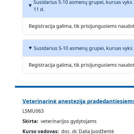
Susidarius 5-10 asmenų grupei, kursas vyks 
11 d.
Registracija galima, tik prisijungusiems naud
Susidarius 5-10 asmenų grupei, kursas vyks 
Registracija galima, tik prisijungusiems naud
Veterinarinė anestezija pradedantiesiems
LSMU063
Skirta
veterinarijos gydytojams
Kurso vadovas
doc. dr. Dalia Juodžentė