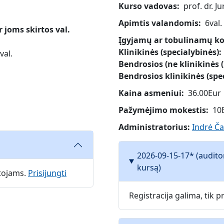
Kurso vadovas
prof. dr. 
Apimtis valandomis
6val.
joms skirtos val.
Įgyjamų ar tobulinamų kom
Klinikinės (specialybinės)
val.
Bendrosios (ne klinikinės (
Bendrosios klinikinės (spe
Kaina asmeniui
36.00Eur
Pažymėjimo mokestis
10
Administratorius:
Indrė Č
2026-09-15-17* (audito
kursą)
otojams.
Prisijungti
Registracija galima, tik