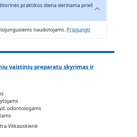
ditorinės praktikos diena derinama prieš
 prisijungusiems naudotojams.
Prisijungti
ių vaistinių preparatų skyrimas ir
ms
dytojams
 gyd. odontologams
stams
stra Vitkauskienė