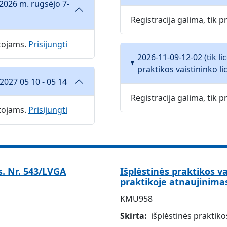
2026 m. rugsėjo 7-
Registracija galima, tik
otojams.
Prisijungti
2026-11-09-12-02 (tik l
praktikos vaistininko lic
2027 05 10 - 05 14
Registracija galima, tik
otojams.
Prisijungti
. Nr. 543/LVGA
Išplėstinės praktikos v
praktikoje atnaujinima
KMU958
Skirta
išplėstinės praktik