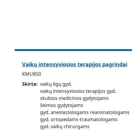
Vaikų intensyviosios terapijos pagrindai
KMU850
Skirta
vaikų ligų gyd.
vaikų intensyviosios terapijos gyd.
skubios medicinos gydytojams
šeimos gydytojams
gyd. anesteziologams reanimatologams
gyd. ortopedams-traumatologams
gyd. vaikų chirurgams