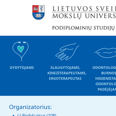
Pereiti į pagrindinį turinį
GYDYTOJAMS
SLAUGYTOJAMS,
ODONTOLOG
KINEZITERAPEUTAMS,
BURNO
ERGOTERAPEUTAS
HIGIENIST
ODONTOL
PADĖJĖJA
Organizatorius:
(-)
Rodyti visus
(108)