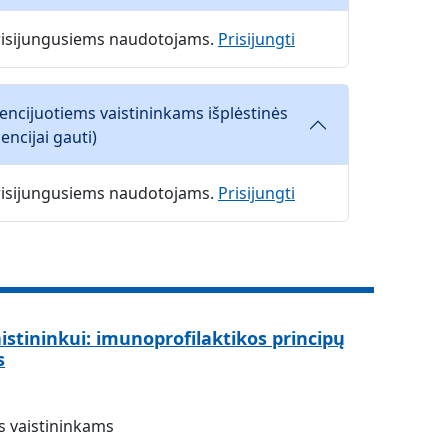
 prisijungusiems naudotojams.
Prisijungti
icencijuotiems vaistininkams išplėstinės
encijai gauti)
 prisijungusiems naudotojams.
Prisijungti
aistininkui: imunoprofilaktikos principų
s
os vaistininkams