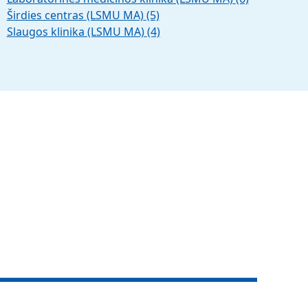
Širdies centras (LSMU MA)
(5)
Slaugos klinika (LSMU MA)
(4)