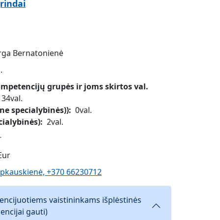
rindai
Jurga Bernatonienė
.
petencijų grupės ir joms skirtos val.
34val.
ne specialybinės))
0val.
cialybinės)
2val.
r
Eur
apkauskienė, +370 66230712
icencijuotiems vaistininkams išplėstinės
encijai gauti)