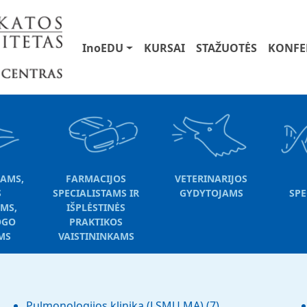
User account menu
Main navigation
InoEDU
KURSAI
STAŽUOTĖS
KONFE
AMS,
FARMACIJOS
VETERINARIJOS
S
SPECIALISTAMS IR
GYDYTOJAMS
SPE
AMS,
IŠPLĖSTINĖS
OGO
PRAKTIKOS
MS
VAISTININKAMS
Pulmonologijos klinika (LSMU MA)
(7)