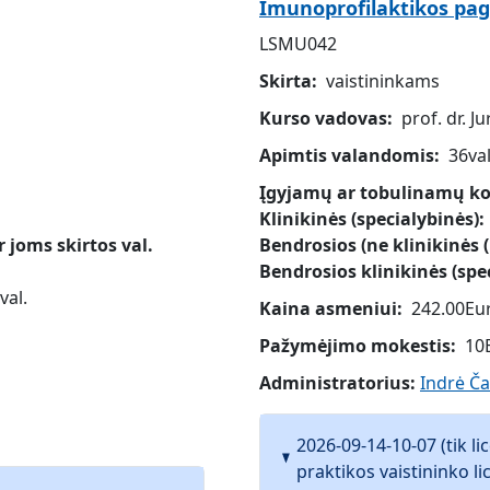
Imunoprofilaktikos pag
LSMU042
Skirta
vaistininkams
Kurso vadovas
prof. dr. 
Apimtis valandomis
36val
Įgyjamų ar tobulinamų kom
Klinikinės (specialybinės)
joms skirtos val.
Bendrosios (ne klinikinės (
Bendrosios klinikinės (spe
val.
Kaina asmeniui
242.00Eu
Pažymėjimo mokestis
10
Administratorius:
Indrė Č
2026-09-14-10-07 (tik l
praktikos vaistininko lic