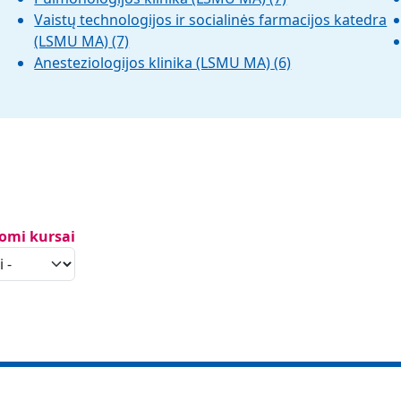
Vaistų technologijos ir socialinės farmacijos katedra
(LSMU MA)
(7)
Anesteziologijos klinika (LSMU MA)
(6)
lomi kursai