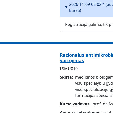
2026-11-09-02-02 * (au
kursą)
Registracija galima, tik
Racionalus antimikrobin
vartojimas
LSMU010
Skirta
medicinos biologa
visų specialybių gy
visų specializacijų
farmacijos speciali
Kurso vadovas
prof. dr. A
Apimtis valandomis
6val.