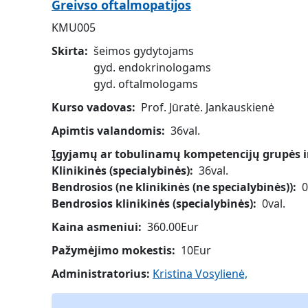
Greivso oftalmopatijos
KMU005
Skirta
šeimos gydytojams
gyd. endokrinologams
gyd. oftalmologams
Kurso vadovas
Prof. Jūratė. Jankauskienė
Apimtis valandomis
36val.
Įgyjamų ar tobulinamų kompetencijų grupės ir 
Klinikinės (specialybinės)
36val.
Bendrosios (ne klinikinės (ne specialybinės))
0
Bendrosios klinikinės (specialybinės)
0val.
Kaina asmeniui
360.00Eur
Pažymėjimo mokestis
10Eur
Administratorius:
Kristina Vosylienė,