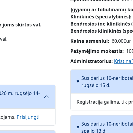
Įgyjamų ar tobulinamų kom
Klinikinės (specialybinės)
Bendrosios (ne klinikinės (
joms skirtos val.
Bendrosios klinikinės (spe
val.
Kaina asmeniui
60.00Eur
Pažymėjimo mokestis
10
Administratorius:
Kristina
Susidarius 10-neribota
rugsėjo 15 d.
026 m. rugsėjo 14-
Registracija galima, tik
otojams.
Prisijungti
Susidarius 10-neribota
spalio 13 d.