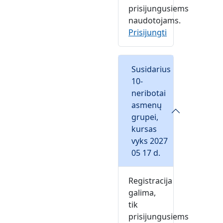
prisijungusiems
naudotojams.
Prisijungti
Susidarius
10-
neribotai
asmenų
grupei,
kursas
vyks 2027
05 17 d.
Registracija
galima,
tik
prisijungusiems