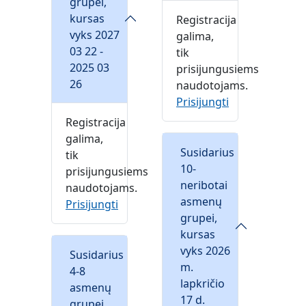
grupei,
kursas
Registracija
vyks 2027
galima,
03 22 -
tik
2025 03
prisijungusiems
26
naudotojams.
Prisijungti
Registracija
galima,
Susidarius
tik
10-
prisijungusiems
neribotai
naudotojams.
asmenų
Prisijungti
grupei,
kursas
vyks 2026
Susidarius
m.
4-8
lapkričio
asmenų
17 d.
grupei,