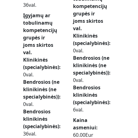
36val.
kompetencijų
grupės ir
Įgyjamų ar
joms skirtos
tobulinamų
val.
kompetencijų
Klinikinės
grupės ir
(specialybinės)
joms skirtos
0val.
val.
Bendrosios (ne
Klinikinės
klinikinės (ne
(specialybinės)
specialybinės))
0val.
0val.
Bendrosios (ne
Bendrosios
klinikinės (ne
klinikinės
specialybinės))
(specialybinės)
0val.
6val.
Bendrosios
klinikinės
Kaina
(specialybinės)
asmeniui
36val.
60.00Eur