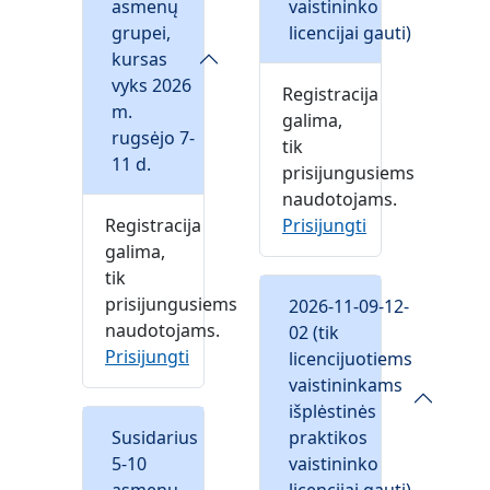
asmenų
vaistininko
grupei,
licencijai gauti)
kursas
vyks 2026
Registracija
m.
galima,
rugsėjo 7-
tik
11 d.
prisijungusiems
naudotojams.
Registracija
Prisijungti
galima,
tik
prisijungusiems
2026-11-09-12-
naudotojams.
02 (tik
Prisijungti
licencijuotiems
vaistininkams
išplėstinės
Susidarius
praktikos
5-10
vaistininko