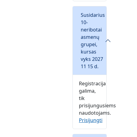
Susidarius
10-
neribotai
asmenų
grupei,
kursas
vyks 2027
11 15 d.
Registracija
galima,
tik
prisijungusiems
naudotojams.
Prisijungti