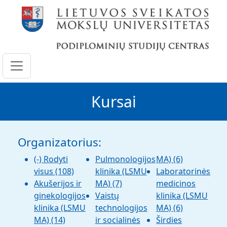
Pereiti į pagrindinį turinį
Kursai
Organizatorius:
(-)
Rodyti
Pulmonologijos
MA)
(6)
visus
(108)
klinika (LSMU
Laboratorinės
Akušerijos ir
MA)
(7)
medicinos
ginekologijos
Vaistų
klinika (LSMU
klinika (LSMU
technologijos
MA)
(6)
MA)
(14)
ir socialinės
Širdies