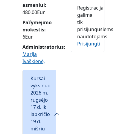
asmeniui
Registracija
480.00Eur
galima,
tik
Pažymėjimo
prisijungusiems
mokestis
naudotojams.
6Eur
Prisijungti
Administratorius:
Marija
Ivaškienė,
Kursai
vyks nuo
2026 m.
rugsėjo
17 d. iki
lapkričio
19 d.
mišriu