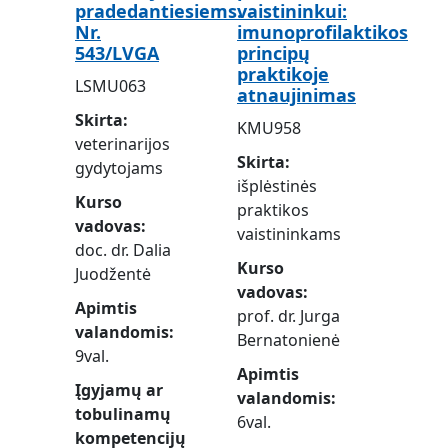
pradedantiesiems.
vaistininkui:
Nr.
imunoprofilaktikos
543/LVGA
principų
praktikoje
LSMU063
atnaujinimas
Skirta
KMU958
veterinarijos
Skirta
gydytojams
išplėstinės
Kurso
praktikos
vadovas
vaistininkams
doc. dr. Dalia
Kurso
Juodžentė
vadovas
Apimtis
prof. dr. Jurga
valandomis
Bernatonienė
9val.
Apimtis
Įgyjamų ar
valandomis
tobulinamų
6val.
kompetencijų