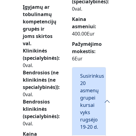
(specialybinės)
Įgyjamų ar
0val.
tobulinamų
Kaina
kompetencijų
asmeniui
grupės ir
400.00Eur
joms skirtos
val.
Pažymėjimo
Klinikinės
mokestis
(specialybinės)
6Eur
0val.
Bendrosios (ne
Susirinkus
klinikinės (ne
20
specialybinės))
asmenų
0val.
grupei
Bendrosios
kursai
klinikinės
vyks
(specialybinės)
rugsėjo
0val.
19-20 d.
Kaina