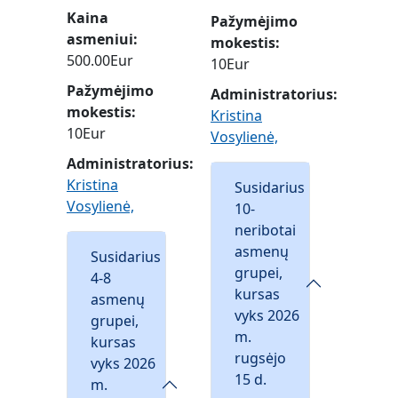
Kaina
Pažymėjimo
asmeniui
mokestis
500.00Eur
10Eur
Pažymėjimo
Administratorius:
mokestis
Kristina
10Eur
Vosylienė,
Administratorius:
Kristina
Susidarius
Vosylienė,
10-
neribotai
asmenų
Susidarius
grupei,
4-8
kursas
asmenų
vyks 2026
grupei,
m.
kursas
rugsėjo
vyks 2026
15 d.
m.