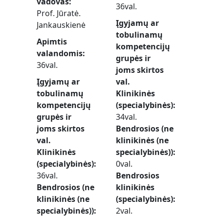
vadovas
36val.
Prof. Jūratė.
Įgyjamų ar
Jankauskienė
tobulinamų
Apimtis
kompetencijų
valandomis
grupės ir
36val.
joms skirtos
Įgyjamų ar
val.
tobulinamų
Klinikinės
kompetencijų
(specialybinės)
grupės ir
34val.
joms skirtos
Bendrosios (ne
val.
klinikinės (ne
Klinikinės
specialybinės))
(specialybinės)
0val.
36val.
Bendrosios
Bendrosios (ne
klinikinės
klinikinės (ne
(specialybinės)
specialybinės))
2val.