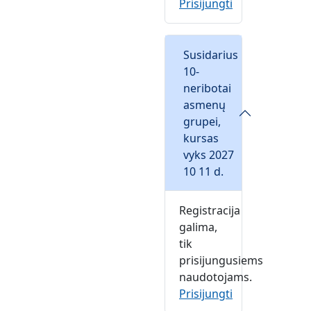
Prisijungti
Susidarius
10-
neribotai
asmenų
grupei,
kursas
vyks 2027
10 11 d.
Registracija
galima,
tik
prisijungusiems
naudotojams.
Prisijungti