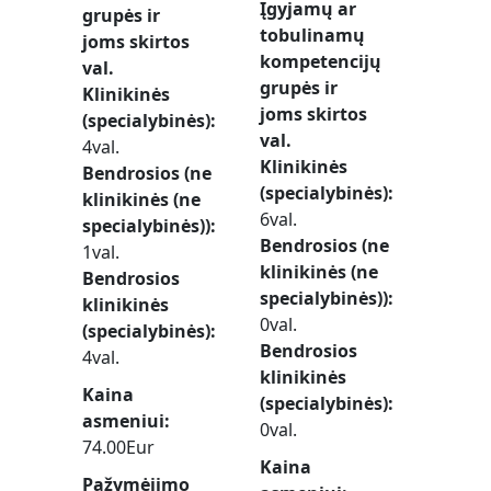
Įgyjamų ar
grupės ir
tobulinamų
joms skirtos
kompetencijų
val.
grupės ir
Klinikinės
joms skirtos
(specialybinės)
val.
4val.
Klinikinės
Bendrosios (ne
(specialybinės)
klinikinės (ne
6val.
specialybinės))
Bendrosios (ne
1val.
klinikinės (ne
Bendrosios
specialybinės))
klinikinės
0val.
(specialybinės)
Bendrosios
4val.
klinikinės
Kaina
(specialybinės)
asmeniui
0val.
74.00Eur
Kaina
Pažymėjimo