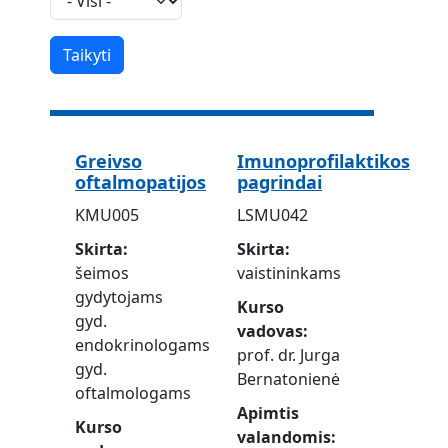
Greivso
Imunoprofilaktikos
oftalmopatijos
pagrindai
KMU005
LSMU042
Skirta
Skirta
šeimos
vaistininkams
gydytojams
Kurso
gyd.
vadovas
endokrinologams
prof. dr. Jurga
gyd.
Bernatonienė
oftalmologams
Apimtis
Kurso
valandomis