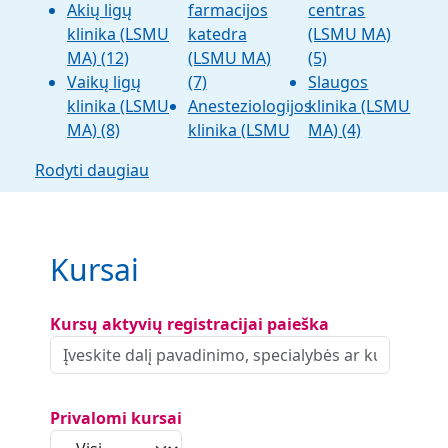
Akių ligų
farmacijos
centras
klinika (LSMU
katedra
(LSMU MA)
MA)
(12)
(LSMU MA)
(5)
Vaikų ligų
(7)
Slaugos
klinika (LSMU
Anesteziologijos
klinika (LSMU
MA)
(8)
klinika (LSMU
MA)
(4)
Rodyti daugiau
Kursai
Kursų aktyvių registracijai paieška
Privalomi kursai