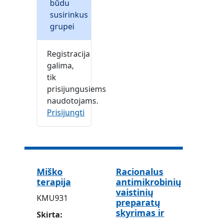
būdu
susirinkus
grupei
Registracija
galima,
tik
prisijungusiems
naudotojams.
Prisijungti
Miško
Racionalus
terapija
antimikrobinių
vaistinių
KMU931
preparatų
skyrimas ir
Skirta