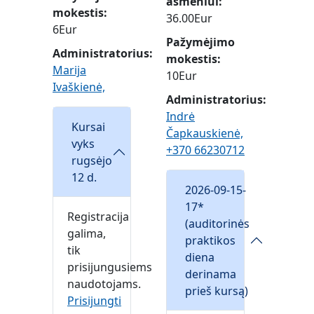
asmeniui
mokestis
36.00Eur
6Eur
Pažymėjimo
Administratorius:
mokestis
Marija
10Eur
Ivaškienė,
Administratorius:
Indrė
Kursai
Čapkauskienė,
vyks
+370 66230712
rugsėjo
12 d.
2026-09-15-
17*
Registracija
(auditorinės
galima,
praktikos
tik
diena
prisijungusiems
derinama
naudotojams.
prieš kursą)
Prisijungti