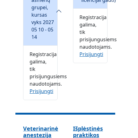
asmenų
licencijai gauti)
grupei,
kursas
Registracija
vyks 2027
galima,
05 10 - 05
tik
14
prisijungusiems
naudotojams.
Registracija
Prisijungti
galima,
tik
prisijungusiems
naudotojams.
Prisijungti
Veterinarinė
Išplėstinės
anestezija
praktikos