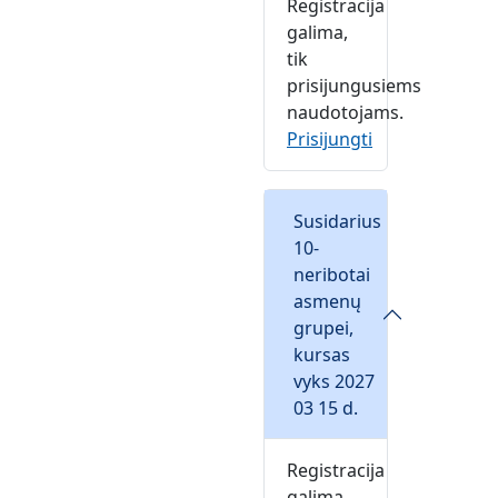
Registracija
galima,
tik
prisijungusiems
naudotojams.
Prisijungti
Susidarius
10-
neribotai
asmenų
grupei,
kursas
vyks 2027
03 15 d.
Registracija
galima,