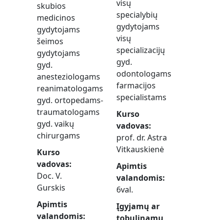
visų
skubios
specialybių
medicinos
gydytojams
gydytojams
visų
šeimos
specializacijų
gydytojams
gyd.
gyd.
odontologams
anesteziologams
farmacijos
reanimatologams
specialistams
gyd. ortopedams-
traumatologams
Kurso
gyd. vaikų
vadovas
chirurgams
prof. dr. Astra
Vitkauskienė
Kurso
vadovas
Apimtis
Doc. V.
valandomis
Gurskis
6val.
Apimtis
Įgyjamų ar
valandomis
tobulinamų