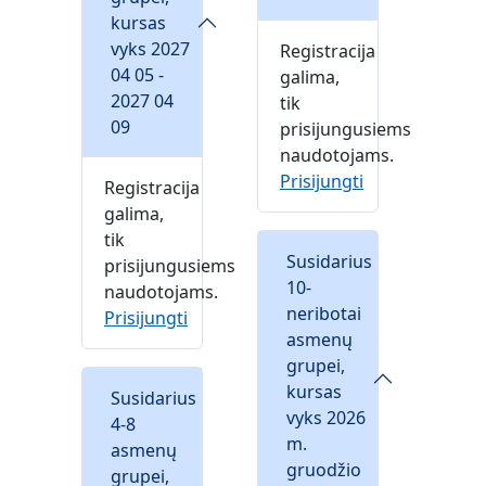
kursas
vyks 2027
Registracija
04 05 -
galima,
2027 04
tik
09
prisijungusiems
naudotojams.
Prisijungti
Registracija
galima,
tik
Susidarius
prisijungusiems
10-
naudotojams.
neribotai
Prisijungti
asmenų
grupei,
kursas
Susidarius
vyks 2026
4-8
m.
asmenų
gruodžio
grupei,