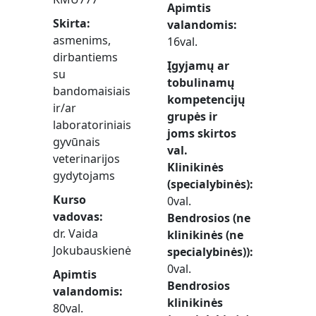
Apimtis
Skirta
valandomis
asmenims,
16val.
dirbantiems
Įgyjamų ar
su
tobulinamų
bandomaisiais
kompetencijų
ir/ar
grupės ir
laboratoriniais
joms skirtos
gyvūnais
val.
veterinarijos
Klinikinės
gydytojams
(specialybinės)
Kurso
0val.
vadovas
Bendrosios (ne
dr. Vaida
klinikinės (ne
Jokubauskienė
specialybinės))
0val.
Apimtis
Bendrosios
valandomis
klinikinės
80val.