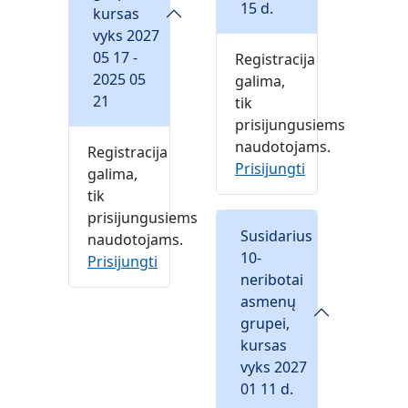
15 d.
kursas
vyks 2027
05 17 -
Registracija
2025 05
galima,
21
tik
prisijungusiems
naudotojams.
Registracija
Prisijungti
galima,
tik
prisijungusiems
Susidarius
naudotojams.
10-
Prisijungti
neribotai
asmenų
grupei,
kursas
vyks 2027
01 11 d.