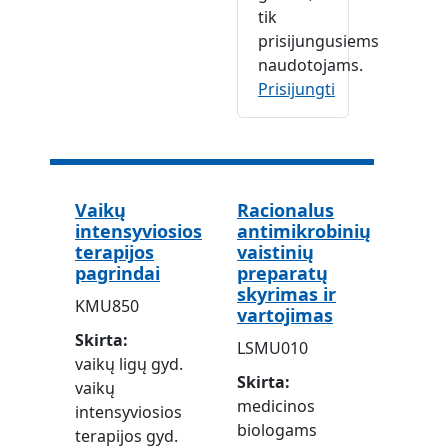
tik
prisijungusiems
naudotojams.
Prisijungti
Vaikų
Racionalus
intensyviosios
antimikrobinių
terapijos
vaistinių
pagrindai
preparatų
skyrimas ir
KMU850
vartojimas
Skirta
LSMU010
vaikų ligų gyd.
Skirta
vaikų
medicinos
intensyviosios
biologams
terapijos gyd.