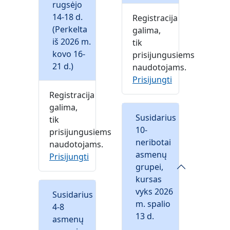
rugsėjo
14-18 d.
Registracija
(Perkelta
galima,
iš 2026 m.
tik
kovo 16-
prisijungusiems
21 d.)
naudotojams.
Prisijungti
Registracija
galima,
Susidarius
tik
10-
prisijungusiems
neribotai
naudotojams.
asmenų
Prisijungti
grupei,
kursas
vyks 2026
Susidarius
m. spalio
4-8
13 d.
asmenų