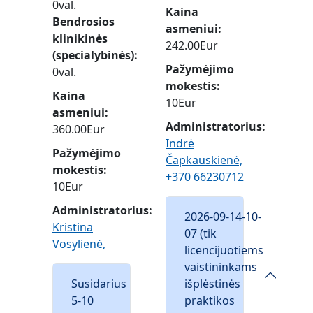
0val.
Kaina
Bendrosios
asmeniui
klinikinės
242.00Eur
(specialybinės)
Pažymėjimo
0val.
mokestis
Kaina
10Eur
asmeniui
Administratorius:
360.00Eur
Indrė
Pažymėjimo
Čapkauskienė,
mokestis
+370 66230712
10Eur
Administratorius:
2026-09-14-10-
Kristina
07 (tik
Vosylienė,
licencijuotiems
vaistininkams
Susidarius
išplėstinės
5-10
praktikos