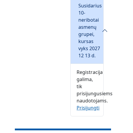
Susidarius
10-
neribotai
asmenų
grupei,
kursas
vyks 2027
12 13 d.
Registracija
galima,
tik
prisijungusiems
naudotojams.
Prisijungti