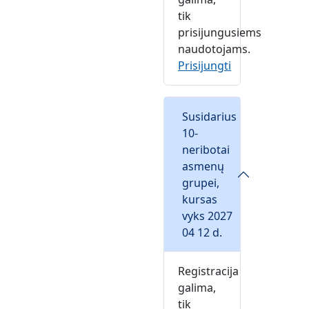
tik
prisijungusiems
naudotojams.
Prisijungti
Susidarius
10-
neribotai
asmenų
grupei,
kursas
vyks 2027
04 12 d.
Registracija
galima,
tik