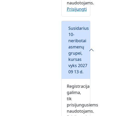
naudotojams.
Prisijungti
Susidarius
10-
neribotai
asmenų
grupei,
kursas
vyks 2027
09 13 d.
Registracija
galima,
tik
prisijungusiems
naudotojams.