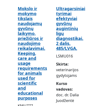
Mokslo ir
Ultragarsiniai
mokymo
tyrimai
tikslais
efektyviai
naudojamų
gyvūnų
gyvūnų
augintinių
laikymo,
ligų
priežiūros ir
diagnostikai.
naudojimo
2 dalis.
reikalavimai.
485/LVGA.
Keeping,
LSMU016
care and
usage
Skirta
requirements
veterinarijos
for animals
gydytojams
used for
scientific
Kurso
and
vadovas
educational
doc. dr. Dalia
purposes
Juodžentė
KMU777