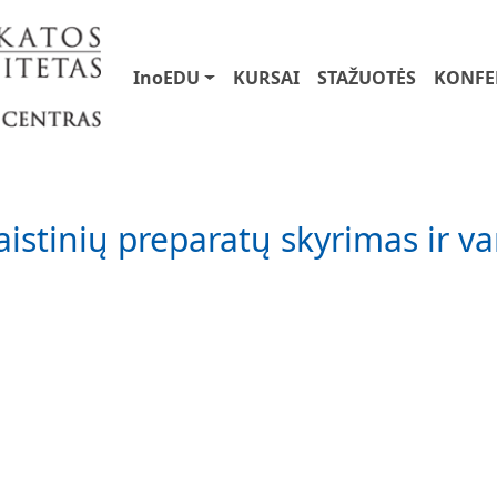
User account menu
Main navigation
InoEDU
KURSAI
STAŽUOTĖS
KONFE
istinių preparatų skyrimas ir v